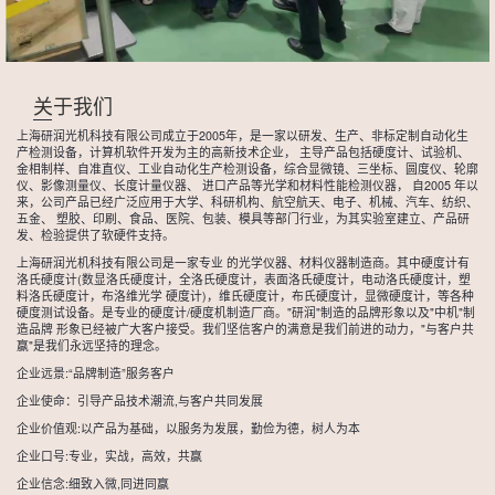
关于我们
上海研润光机科技有限公司成立于2005年，是一家以研发、生产、非标定制自动化生
产检测设备，计算机软件开发为主的高新技术企业， 主导产品包括硬度计、试验机、
金相制样、自准直仪、工业自动化生产检测设备，综合显微镜、三坐标、圆度仪、轮廓
仪、影像测量仪、长度计量仪器、 进口产品等光学和材料性能检测仪器， 自2005 年以
来，公司产品已经广泛应用于大学、科研机构、航空航天、电子、机械、汽车、纺织、
五金、 塑胶、印刷、食品、医院、包装、模具等部门行业，为其实验室建立、产品研
发、检验提供了软硬件支持。
上海研润光机科技有限公司是一家专业 的光学仪器、材料仪器制造商。其中硬度计有
洛氏硬度计(数显洛氏硬度计，全洛氏硬度计，表面洛氏硬度计，电动洛氏硬度计，塑
料洛氏硬度计，布洛维光学 硬度计)，维氏硬度计，布氏硬度计，显微硬度计，等各种
硬度测试设备。是专业的硬度计/硬度机制造厂商。"研润"制造的品牌形象以及"中机"制
造品牌 形象已经被广大客户接受。我们坚信客户的满意是我们前进的动力，"与客户共
赢"是我们永远坚持的理念。
企业远景:“品牌制造”服务客户
企业使命：引导产品技术潮流,与客户共同发展
企业价值观:以产品为基础，以服务为发展，勤俭为德，树人为本
企业口号:专业，实战，高效，共赢
企业信念:细致入微,同进同赢